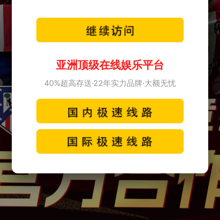
亚洲顶级在线娱乐平台
40%超高存送·22年实力品牌·大额无忧